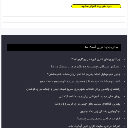
بلیط هواپیما اهواز مشهد
بخش جدید ترین آهنگ ها
چرا توری‌های فلزی این‌قدر پرکاربردند؟
ریمیکس تبلیغاتی چیست و چه تاثیری در برندینگ دارد؟
چطور جم موبایل لجند بخریم که هم ارزان باشد هم مطمئن؟
آلومینیوم ضایعات چیست؟ | همه چیز درباره آلومینیوم دست دوم
راهنمای والدین برای انتخاب شهربازی سرپوشیده ایمن و جذاب برای کودکان
روش های جدید آموزشی برای پایه ششم ابتدایی
بهترین کالاهای سایت های چینی برای خرید و واردات
میکروفون یقه ای زیر یک میلیون
خطرات جراحی ترمیمی بینی چیست؟
تعرفه طراحی سایت تابان شهر آپدیت شد