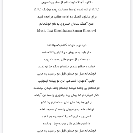
دانلود آهنگ خوشحالم از سامان خسروی
♫♫♫ ارائه شده توسط وبسایت پونه موزیک ♫♫♫
برای دانلود آهنگ به ادامه مطلب مراجعه کنید
متن آهنگ سامان خسروی به نام خوشحالم
Music Text
Khoshhalam
Saman Khosravi
دیدمو با خودم گفتم که وقتشه
دلو باید بدم بهش در تنهایی تخته شه
دیدمت و از سرم عقل یه مدت پرید
خواب و خیالم شدی چشمام دیگه جز تو ندید
خوشحالم مثل تو حسای قبل تو نرس
ی
د به جایی
جایی آدمهای اشتباهی الان تو پیشم اینجایی
خوشحالم بی وقفه میشه چشمام وقف دیدن لبخندت
فکر نمیکردم که پیش بره اینجوری واسه من آینده
از این به بعد مال منی ساده ازم رد نشو
نوشته شد به پام ولی واسه تو هم بد نشد
کسی رو داری که برات میمیره هر ثانیه
داشتن عاشق مثل من یه چیز رویاییه
خوشحالم مثل تو حسای قبل تو نرسید به جایی