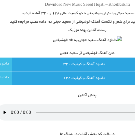
Download New Music
Saeed Hojati
–
Khoshbakhti
سعید حجتی
با عنوان
خوشبختی
با دو کیفیت عالی ۱۲۸ و ۳۲۰ آماده کردیم
نید برای شعر و تکست آهنگ خوشبختی از سعید حجتی به ادامه مطلب مراجعه کنید
رسانه آنلاین پونه موزیک
متن آهنگ خوشبختی از سعید حجتی
دانلود آهنگ با کيفيت 320
دانلود آهنگ با کيفيت 128
پخش آنلاين
دريافت کد پخش آنلاين در وبلاگ ها