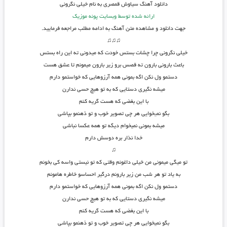
دانلود آهنگ سیاوش قمصری به نام خیلی نگرونی
ارائه شده توسط وبسایت پونه موزیک
جهت دانلود و مشاهده متن آهنگ به ادامه مطلب مراجعه فرمایید.
♫♫♫
خیلی نگرونی چرا چشات بستس خودت که میدونی ته این راه بستس
باعث بارونی بارون ته قصس برو زیر بارون میمونم تا عشق هست
دستمو ول نکن اگه بمونی همه آرزوهایی که خواستمو دارم
میشه نگیری دستایی که به تو هیچ حسی ندارن
با این بغضی که هست گریه کنم
بگو نم
ی
خوایی هر چی تصویر خوب و تو ذهنمو بپاشی
میشه بمونی نمیخوام دیگه تو همه عکسا نباشی
خدا نذار بره دوسش دارم
♫
تو میگی میمونی من خیلی داغونم وقتی که تو نیستی واسه کی بخونم
به یاد تو هر شب من زیر بارونم درگیر احساسو خاطره هامونم
دستمو ول نکن اگه بمونی همه آرزوهایی که خواستمو دارم
میشه نگیری دستایی که به تو هیچ حسی ندارن
با این بغضی که هست گریه کنم
بگو نمیخوایی هر چی تصویر خوب و تو ذهنمو بپاشی