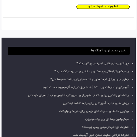
بلیط هواپیما اهواز مشهد
بخش جدید ترین آهنگ ها
چرا توری‌های فلزی این‌قدر پرکاربردند؟
ریمیکس تبلیغاتی چیست و چه تاثیری در برندینگ دارد؟
چطور جم موبایل لجند بخریم که هم ارزان باشد هم مطمئن؟
آلومینیوم ضایعات چیست؟ | همه چیز درباره آلومینیوم دست دوم
راهنمای والدین برای انتخاب شهربازی سرپوشیده ایمن و جذاب برای کودکان
روش های جدید آموزشی برای پایه ششم ابتدایی
بهترین کالاهای سایت های چینی برای خرید و واردات
میکروفون یقه ای زیر یک میلیون
خطرات جراحی ترمیمی بینی چیست؟
تعرفه طراحی سایت تابان شهر آپدیت شد