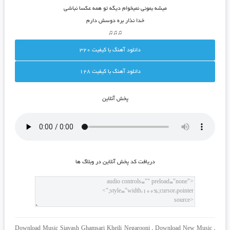
میشه بمونی نمیخوام دیگه تو همه عکسا نباشی
خدا نذار بره دوسش دارم
♫♫♫
دانلود آهنگ با کيفيت 320
دانلود آهنگ با کيفيت 128
پخش آنلاين
دريافت کد پخش آنلاين در وبلاگ ها
Download Music Siavash Ghamsari Kheili Negarooni
,
Download New Music
,