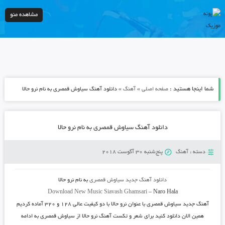
مشاهده منو
شما اینجا هستید :
»
»
صفحه اصلی
آهنگ
دانلود آهنگ سیاوش قمصری به نام نرو حالا
دانلود آهنگ سیاوش قمصری به نام نرو حالا
دسته :
آهنگ
پنج‌شنبه 30 آگوست 2018
دانلود آهنگ جدید
سیاوش قمصری
به نام
نرو حالا
Download New Music
Siavash Ghamsari
–
Naro Hala
آهنگ جدید
سیاوش قمصری
با عنوان
نرو حالا
با دو کیفیت عالی ۱۲۸ و ۳۲۰ آماده کردیم
همین الان دانلود کنید برای شعر و تکست آهنگ نرو حالا از سیاوش قمصری به ادامه