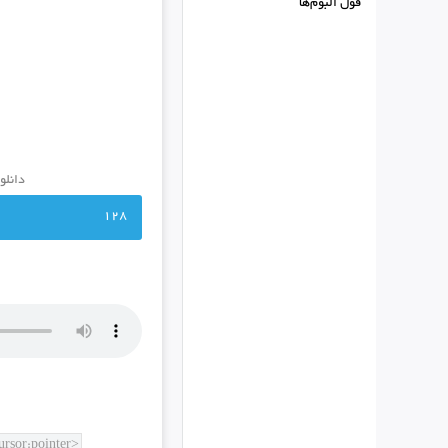
فول البوم‌ها
دانلو
128