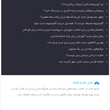
چرا توری‌های فلزی این‌قدر پرکاربردند؟
ریمیکس تبلیغاتی چیست و چه تاثیری در برندینگ دارد؟
چطور جم موبایل لجند بخریم که هم ارزان باشد هم مطمئن؟
آلومینیوم ضایعات چیست؟ | همه چیز درباره آلومینیوم دست دوم
راهنمای والدین برای انتخاب شهربازی سرپوشیده ایمن و جذاب برای کودکان
روش های جدید آموزشی برای پایه ششم ابتدایی
بهترین کالاهای سایت های چینی برای خرید و واردات
میکروفون یقه ای زیر یک میلیون
خطرات جراحی ترمیمی بینی چیست؟
تعرفه طراحی سایت تابان شهر آپدیت شد
کانال تلگرام آهنگ
طـبق ماده 12 فصل سوم قانون جرائم رایانه ای هرگونه کپی برداری از قالب طراحی
شده پونه موزیک موزیک پیگرد قانونی دارد و مطالبات آن دریافت خواهد شد .