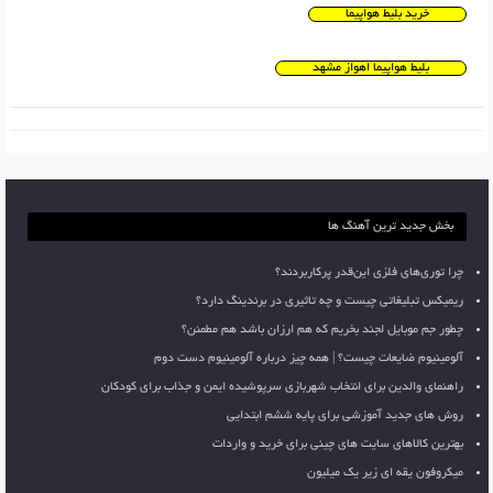
خرید بلیط هواپیما
بلیط هواپیما اهواز مشهد
بخش جدید ترین آهنگ ها
چرا توری‌های فلزی این‌قدر پرکاربردند؟
ریمیکس تبلیغاتی چیست و چه تاثیری در برندینگ دارد؟
چطور جم موبایل لجند بخریم که هم ارزان باشد هم مطمئن؟
آلومینیوم ضایعات چیست؟ | همه چیز درباره آلومینیوم دست دوم
راهنمای والدین برای انتخاب شهربازی سرپوشیده ایمن و جذاب برای کودکان
روش های جدید آموزشی برای پایه ششم ابتدایی
بهترین کالاهای سایت های چینی برای خرید و واردات
میکروفون یقه ای زیر یک میلیون