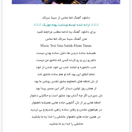
دانلود آهنگ
خط تماس از سینا سرلک
♫♫♫ ارائه شده توسط وبسایت پونه موزیک ♫♫♫
برای دانلود آهنگ به ادامه مطلب مراجعه کنید
متن آهنگ سینا سرلک خط تماس
Music Text Sina Sarlak Khate Tamas
هم
ی
شه ساده دیدن ها دلیل ساده بودن نیست
دلم رو زیر و رو کرده کسی که عاشق من نیست
شب دلشوره و لبخند شب بی خود شدن از خود
تمام اتفاق این بود که او هم ساده عاشق شد
از دل لحظه های نامعلوم عشق تقدیر روشن ما بود
از همان روز اولین دیدار آخر این مسیر پیدا بود
دل سپردن اگر چه آسان بود عشق است و حکایتی دشوار
لحظه هایی پر از دل آشوبی جاده هایی همیشه ناهموار
در هیاهوی ماندن و رفتن ساده راهی شدیم و بی تردید
در همین جاده های ناهموار عاشقی را خدا به ما بخشید
عاشقی را خدا به ما بخشید