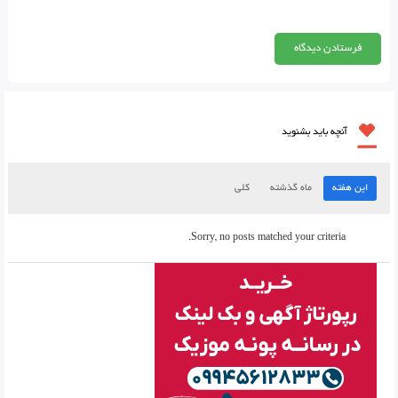
آنچه باید بشنوید
این هفته
ماه گذشته
کلی
Sorry, no posts matched your criteria.