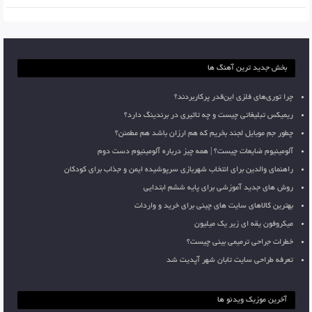
بخش جدید ترین آهنگ ها
چرا توری‌های فلزی این‌قدر پرکاربردند؟
ریمیکس تبلیغاتی چیست و چه تاثیری در برندینگ دارد؟
چطور جم موبایل لجند بخریم که هم ارزان باشد هم مطمئن؟
آلومینیوم ضایعات چیست؟ | همه چیز درباره آلومینیوم دست دوم
راهنمای والدین برای انتخاب شهربازی سرپوشیده ایمن و جذاب برای کودکان
روش های جدید آموزشی برای پایه ششم ابتدایی
بهترین کالاهای سایت های چینی برای خرید و واردات
میکروفون یقه ای زیر یک میلیون
خطرات جراحی ترمیمی بینی چیست؟
تعرفه طراحی سایت تابان شهر آپدیت شد
آخرین موزیک ویدئو ها