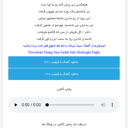
هیچکسی زیر پرش گله رو به چرا نبرد
نی شکستو رنگ زوزه صدای چوپون گرفت
این روزا از رو نداری عاشقا معشوق میشن
من یه لیلی می شناسم مهرشو از مجنون گرفت
دختر ♪ گل فروش از بس که گلاشو نفروخت
کاسه ی گدایی رو به سمت این و اون گرفت
امیدوارم از آهنگ سینا سرلک با نام خط شلوغ فقر لذت برده باشید
Download Ahang
Sina Sarlak Safe Sholooghe Faghr
دانلود آهنگ با کيفيت 320
دانلود آهنگ با کيفيت 128
پخش آنلاين
دريافت کد پخش آنلاين در وبلاگ ها