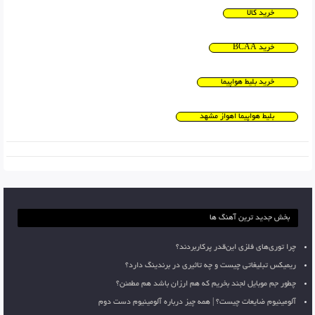
خرید کالا
خرید BCAA
خرید بلیط هواپیما
بلیط هواپیما اهواز مشهد
بخش جدید ترین آهنگ ها
چرا توری‌های فلزی این‌قدر پرکاربردند؟
ریمیکس تبلیغاتی چیست و چه تاثیری در برندینگ دارد؟
چطور جم موبایل لجند بخریم که هم ارزان باشد هم مطمئن؟
آلومینیوم ضایعات چیست؟ | همه چیز درباره آلومینیوم دست دوم