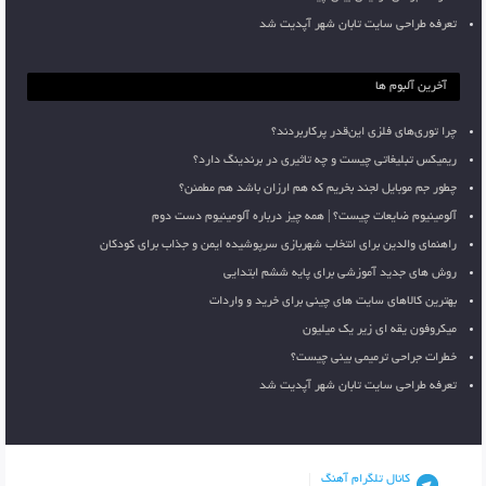
تعرفه طراحی سایت تابان شهر آپدیت شد
آخرین آلبوم ها
چرا توری‌های فلزی این‌قدر پرکاربردند؟
ریمیکس تبلیغاتی چیست و چه تاثیری در برندینگ دارد؟
چطور جم موبایل لجند بخریم که هم ارزان باشد هم مطمئن؟
آلومینیوم ضایعات چیست؟ | همه چیز درباره آلومینیوم دست دوم
راهنمای والدین برای انتخاب شهربازی سرپوشیده ایمن و جذاب برای کودکان
روش های جدید آموزشی برای پایه ششم ابتدایی
بهترین کالاهای سایت های چینی برای خرید و واردات
میکروفون یقه ای زیر یک میلیون
خطرات جراحی ترمیمی بینی چیست؟
تعرفه طراحی سایت تابان شهر آپدیت شد
کانال تلگرام آهنگ