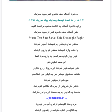
دانلود آهنگ
صف شلوغ فقر سینا سرلک
♫♫♫ ارائه شده توسط وبسایت پونه موزیک ♫♫♫
برای دانلود آهنگ به ادامه مطلب مراجعه کنید
متن آهنگ صف شلوغ فقر از سینا سرلک
Music Text
Sina Sarlak Safe Sholooghe Faghr
سختی های زندگی رو نمیشه آسون گرفت
با حلب پاره نمیشه سقفی تو بارون گرفت
نون بيار كباب ببر اسم يه بازى بود فقط
تو صف شلوغ فقر
حتی نمیشه نون گرفت این روزا از رو نداری
عاشقا معشوق میشن من یه لیلی می شناسم
مهرشو از مجنون گرفت
دختر گل فروش از بس که گلاشو نفروخت
کاسه ی گدایی رو به سمت ا
ی
ن و اون گرفت
.:: ponemusic.ir ::.
مردی که گلیمشو از توی آب در نیارود
یه اتاق بی اجاره گوشه ی زندون گرفت