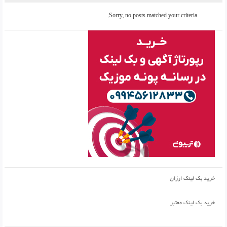
Sorry, no posts matched your criteria.
خرید بک لینک ارزان
خرید بک لینک معتبر