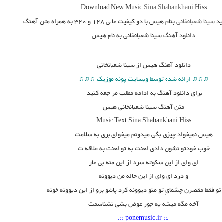
Download New Music
Sina Shabankhani
Hiss
د
سینا شعبانخانی
بنام هیس
با دو کیفیت عالی ۱۲۸ و ۳۲۰ به همراه متن آهنگ
دانلود آهنگ سینا شعبانخانی به نام هیس
دانلود آهنگ
هیس از سینا شعبانخانی
♫♫♫ ارائه شده توسط وبسایت پونه موزیک ♫♫♫
برای دانلود آهنگ به ادامه مطلب مراجعه کنید
متن آهنگ سینا شعبانخانی هیس
Music Text
Sina Shabankhani Hiss
هیس نمیخواد چیزی بگی میدونم میخوای بری به سلامت
خوب خودتو نشون دادی لعنت به تو لعنت به علاقه ت
ای وای از این سکوته سرد از این منه بی عار
و درد ای وای از این حاله من دیوونه
تو فقط مقصرن چشمایِ تو منو دیوونه کرد پاشو برو از این دیوونه خونه
آخه مگه میشه یه جور عوض بشی نشناسمت
.:: ponemusic.ir ::.