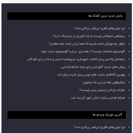
بخش جدید ترین آهنگ ها
چرا توری‌های فلزی این‌قدر پرکاربردند؟
ریمیکس تبلیغاتی چیست و چه تاثیری در برندینگ دارد؟
چطور جم موبایل لجند بخریم که هم ارزان باشد هم مطمئن؟
آلومینیوم ضایعات چیست؟ | همه چیز درباره آلومینیوم دست دوم
راهنمای والدین برای انتخاب شهربازی سرپوشیده ایمن و جذاب برای کودکان
روش های جدید آموزشی برای پایه ششم ابتدایی
بهترین کالاهای سایت های چینی برای خرید و واردات
میکروفون یقه ای زیر یک میلیون
خطرات جراحی ترمیمی بینی چیست؟
تعرفه طراحی سایت تابان شهر آپدیت شد
آخرین موزیک ویدئو ها
چرا توری‌های فلزی این‌قدر پرکاربردند؟