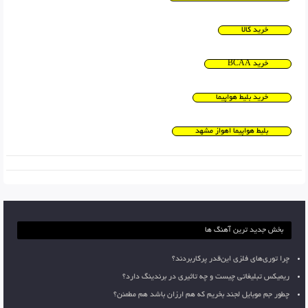
خرید کالا
خرید BCAA
خرید بلیط هواپیما
بلیط هواپیما اهواز مشهد
بخش جدید ترین آهنگ ها
چرا توری‌های فلزی این‌قدر پرکاربردند؟
ریمیکس تبلیغاتی چیست و چه تاثیری در برندینگ دارد؟
چطور جم موبایل لجند بخریم که هم ارزان باشد هم مطمئن؟