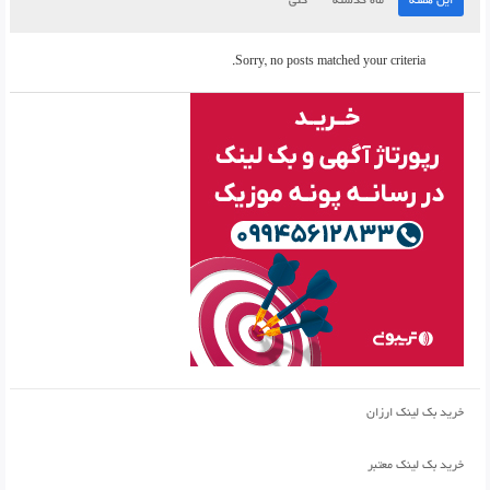
این هفته
ماه گذشته
کلی
Sorry, no posts matched your criteria.
خرید بک لینک ارزان
خرید بک لینک معتبر