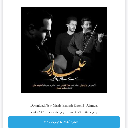
Download New Music
Siavash Kazemi
| Alamdar
برای دریافت
آهنگ جدید
روی ادامه مطلب کلیک کنید
دانلود آهنگ با کيفيت 320