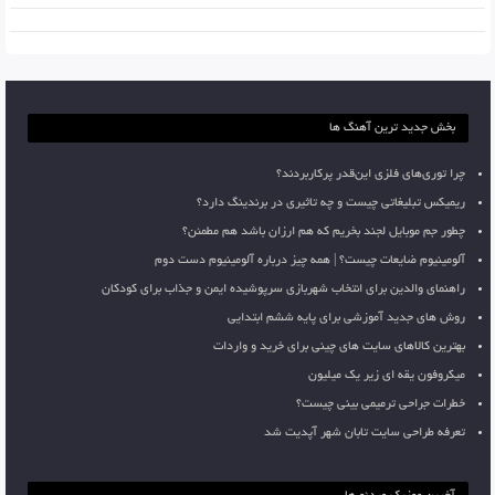
بخش جدید ترین آهنگ ها
چرا توری‌های فلزی این‌قدر پرکاربردند؟
ریمیکس تبلیغاتی چیست و چه تاثیری در برندینگ دارد؟
چطور جم موبایل لجند بخریم که هم ارزان باشد هم مطمئن؟
آلومینیوم ضایعات چیست؟ | همه چیز درباره آلومینیوم دست دوم
راهنمای والدین برای انتخاب شهربازی سرپوشیده ایمن و جذاب برای کودکان
روش های جدید آموزشی برای پایه ششم ابتدایی
بهترین کالاهای سایت های چینی برای خرید و واردات
میکروفون یقه ای زیر یک میلیون
خطرات جراحی ترمیمی بینی چیست؟
تعرفه طراحی سایت تابان شهر آپدیت شد