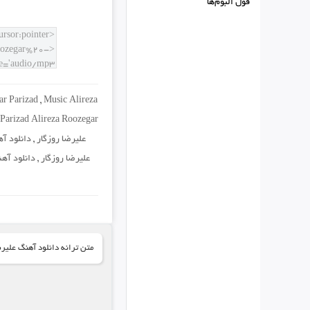
فول البوم‌ها
r Parizad
,
Music Alireza
Parizad Alireza Roozegar
علیرضا روزگار
,
دانلود آه
علیرضا روزگار
,
دانلود آهن
متن ترانه دانلود آهنگ علیرض