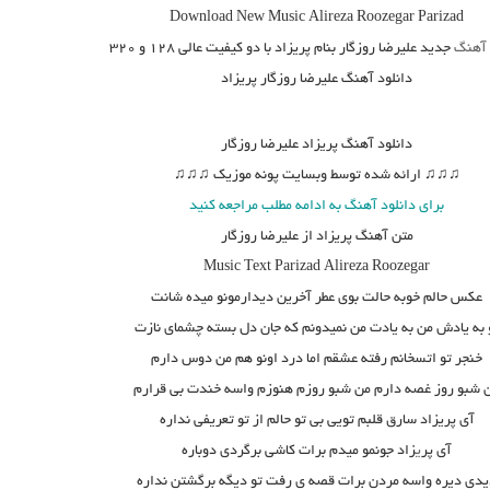
Download New Music
Alireza Roozegar Parizad
 آهنگ
جدید علیرضا روزگار بنام پریزاد
با دو کیفیت عالی ۱۲۸ و ۳۲۰
دانلود آهنگ علیرضا روزگار پریزاد
دانلود آهنگ
پریزاد علیرضا روزگار
♫♫♫ ارائه شده توسط وبسایت پونه موزیک ♫♫♫
برای دانلود آهنگ به ادامه مطلب مراجعه کنید
متن آهنگ پریزاد از علیرضا روزگار
Music Text
Parizad
Alireza Roozegar
عکس حالم خوبه حالت بوی عطر آخرین دیدارمونو میده شانت
 به یادش من به یادت من نمیدونم که جان دل بسته چشمای نازت
خنجر تو اتسخانم رفته عشقم اما درد اونو هم من دوس دارم
 شبو روز غصه دارم من شبو روزم هنوزم واسه خندت بی قرارم
آی پریزاد سارق قلبم تویی بی تو حالم از تو تعریفی نداره
آی پر
ی
زاد جونمو میدم برات کاشی برگردی دوباره
دی دیره واسه مردن برات قصه ی رفت تو دیگه برگشتن نداره