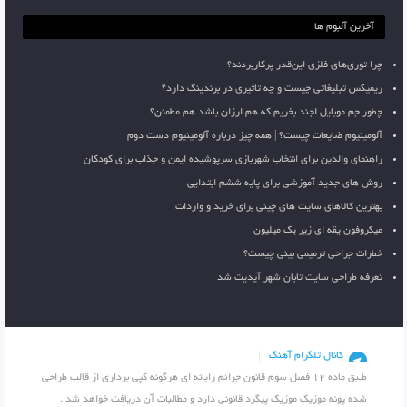
آخرین آلبوم ها
چرا توری‌های فلزی این‌قدر پرکاربردند؟
ریمیکس تبلیغاتی چیست و چه تاثیری در برندینگ دارد؟
چطور جم موبایل لجند بخریم که هم ارزان باشد هم مطمئن؟
آلومینیوم ضایعات چیست؟ | همه چیز درباره آلومینیوم دست دوم
راهنمای والدین برای انتخاب شهربازی سرپوشیده ایمن و جذاب برای کودکان
روش های جدید آموزشی برای پایه ششم ابتدایی
بهترین کالاهای سایت های چینی برای خرید و واردات
میکروفون یقه ای زیر یک میلیون
خطرات جراحی ترمیمی بینی چیست؟
تعرفه طراحی سایت تابان شهر آپدیت شد
کانال تلگرام آهنگ
طـبق ماده 12 فصل سوم قانون جرائم رایانه ای هرگونه کپی برداری از قالب طراحی
شده پونه موزیک موزیک پیگرد قانونی دارد و مطالبات آن دریافت خواهد شد .