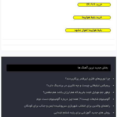
خرید BCAA
خرید بلیط هواپیما
بلیط هواپیما اهواز مشهد
بخش جدید ترین آهنگ ها
چرا توری‌های فلزی این‌قدر پرکاربردند؟
ریمیکس تبلیغاتی چیست و چه تاثیری در برندینگ دارد؟
چطور جم موبایل لجند بخریم که هم ارزان باشد هم مطمئن؟
آلومینیوم ضایعات چیست؟ | همه چیز درباره آلومینیوم دست دوم
راهنمای والدین برای انتخاب شهربازی سرپوشیده ایمن و جذاب برای کودکان
روش های جدید آموزشی برای پایه ششم ابتدایی