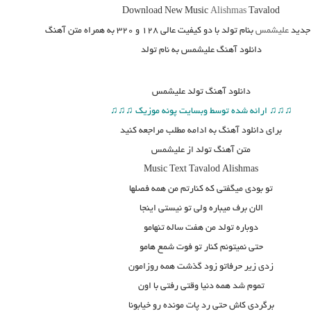
Download New Music
Alishmas
Tavalod
دید
علیشمس
بنام تولد
با دو کیفیت عالی ۱۲۸ و ۳۲۰ به همراه متن آهنگ
دانلود آهنگ علیشمس به نام تولد
دانلود آهنگ
تولد علیشمس
♫♫♫ ارائه شده توسط وبسایت پونه موزیک ♫♫♫
برای دانلود آهنگ به ادامه مطلب مراجعه کنید
متن آهنگ تولد از علیشمس
Music Text
Tavalod
Alishmas
تو بودی میگفتی که کنارتم من همه فصلها
الان برف میباره ولی تو نیستی اینجا
دوباره تولد من هفت ساله تنهامو
حتی نمیتونم کنار تو فوت شمع هامو
زدی زیر حرفاتو زود گذشت همه روزامون
تموم شد همه دنیا وقتی رفتی با اون
برگردی کاش حتی رد پات مونده رو خیابونا