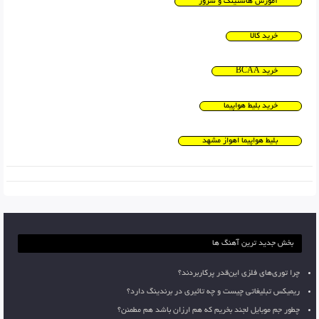
آموزش هاستینگ و سرور
خرید کالا
خرید BCAA
خرید بلیط هواپیما
بلیط هواپیما اهواز مشهد
بخش جدید ترین آهنگ ها
چرا توری‌های فلزی این‌قدر پرکاربردند؟
ریمیکس تبلیغاتی چیست و چه تاثیری در برندینگ دارد؟
چطور جم موبایل لجند بخریم که هم ارزان باشد هم مطمئن؟