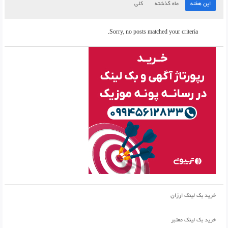
این هفته
ماه گذشته
کلی
Sorry, no posts matched your criteria.
خرید بک لینک ارزان
خرید بک لینک معتبر