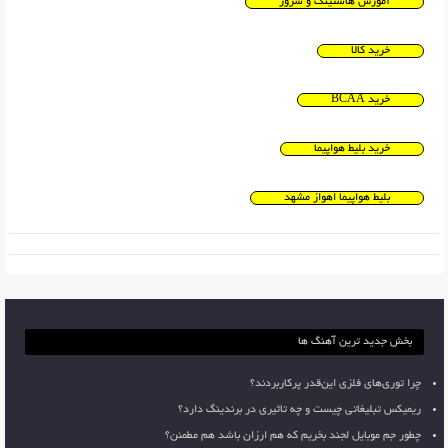
آموزش هاستینگ و سرور
خرید کالا
خرید BCAA
خرید بلیط هواپیما
بلیط هواپیما اهواز مشهد
بخش جدید ترین آهنگ ها
چرا توری‌های فلزی این‌قدر پرکاربردند؟
ریمیکس تبلیغاتی چیست و چه تاثیری در برندینگ دارد؟
چطور جم موبایل لجند بخریم که هم ارزان باشد هم مطمئن؟