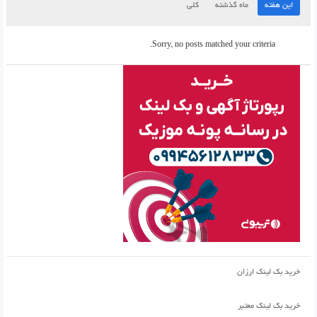
این هفته
ماه گذشته
کلی
Sorry, no posts matched your criteria.
خرید بک لینک ارزان
خرید بک لینک معتبر