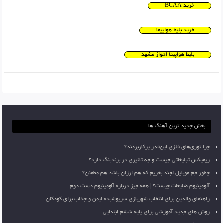
خرید BCAA
خرید بلیط هواپیما
بلیط هواپیما اهواز مشهد
بخش جدید ترین آهنگ ها
چرا توری‌های فلزی این‌قدر پرکاربردند؟
ریمیکس تبلیغاتی چیست و چه تاثیری در برندینگ دارد؟
چطور جم موبایل لجند بخریم که هم ارزان باشد هم مطمئن؟
آلومینیوم ضایعات چیست؟ | همه چیز درباره آلومینیوم دست دوم
راهنمای والدین برای انتخاب شهربازی سرپوشیده ایمن و جذاب برای کودکان
روش های جدید آموزشی برای پایه ششم ابتدایی