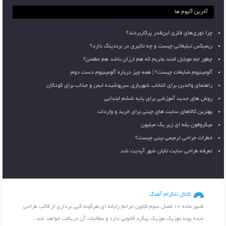
آخرین آلبوم ها
چرا توری‌های فلزی این‌قدر پرکاربردند؟
ریمیکس تبلیغاتی چیست و چه تاثیری در برندینگ دارد؟
چطور جم موبایل لجند بخریم که هم ارزان باشد هم مطمئن؟
آلومینیوم ضایعات چیست؟ | همه چیز درباره آلومینیوم دست دوم
راهنمای والدین برای انتخاب شهربازی سرپوشیده ایمن و جذاب برای کودکان
روش های جدید آموزشی برای پایه ششم ابتدایی
بهترین کالاهای سایت های چینی برای خرید و واردات
میکروفون یقه ای زیر یک میلیون
خطرات جراحی ترمیمی بینی چیست؟
تعرفه طراحی سایت تابان شهر آپدیت شد
کانال تلگرام آهنگ
طـبق ماده 12 فصل سوم قانون جرائم رایانه ای هرگونه کپی برداری از قالب طراحی
شده پونه موزیک موزیک پیگرد قانونی دارد و مطالبات آن دریافت خواهد شد .