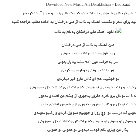
Download New Music
Ali Derakhshan
–
Bad Zaat
د
علی درخشان
با عنوان
بد ذات
با دو کیفیت عالی ۱۲۸ و ۳۲۰ آماده کردیم
نید برای شعر و تکست آهنگ بد ذات از علی درخشان به ادامه مطلب مراجعه کنید.
متن آهنگ بد ذات از علی درخشان
روی قول ساده ام نشد یه بار بمونی
سر یه حرفت عین آدم نشد یه بار بمونی
هر جا تک میوفتی دوباره برمیگردی
تو خوشیت هم ای کاش مارو خبر میکردی
 کردی و رفتیو نموندی , تو همونی که برات کاری نداشت دل بسوزونی
د ذات تو دل برو نامرد مغرور بدجوری از چشم من افتادی بدجور
د ذات تو دل برو نامرد مغرور بدجوری از چشم من افتادی بدجور
مونی که درست تو اوج روزای جوونیم منو ول کردی و رفتیو نموندی
و همونی تو همونی تو همونی که برات کاری نداشت دل بسوزونی
بذار من چیزی نگم خودت میدونی تو همونی تو همونی