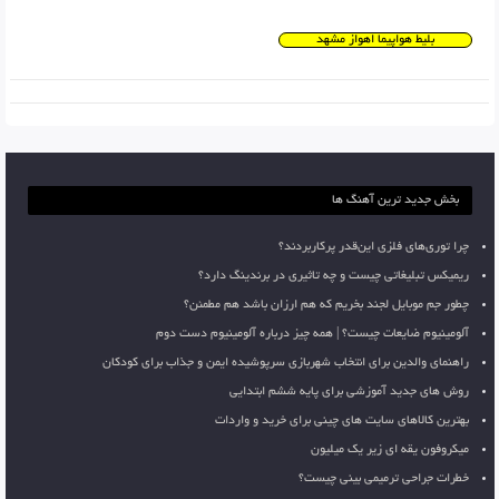
بلیط هواپیما اهواز مشهد
بخش جدید ترین آهنگ ها
چرا توری‌های فلزی این‌قدر پرکاربردند؟
ریمیکس تبلیغاتی چیست و چه تاثیری در برندینگ دارد؟
چطور جم موبایل لجند بخریم که هم ارزان باشد هم مطمئن؟
آلومینیوم ضایعات چیست؟ | همه چیز درباره آلومینیوم دست دوم
راهنمای والدین برای انتخاب شهربازی سرپوشیده ایمن و جذاب برای کودکان
روش های جدید آموزشی برای پایه ششم ابتدایی
بهترین کالاهای سایت های چینی برای خرید و واردات
میکروفون یقه ای زیر یک میلیون
خطرات جراحی ترمیمی بینی چیست؟