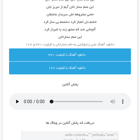
این منم ستار خان آیم از تبریز جان
حامی مشروطه اش سربدار عاشقان
خشم دل اعجاز کرد دشمنم بی ساز کرد
آنچنانی شد که عشق زند با شیراز کرد
این منم ستارخان
دانلود آهنگ علی زندوکیلی به نام ستارخان با کیفیت ۳۲۰ و ۱۲۸
دانلود آهنگ با کيفيت 320
دانلود آهنگ با کيفيت 128
پخش آنلاين
دريافت کد پخش آنلاين در وبلاگ ها