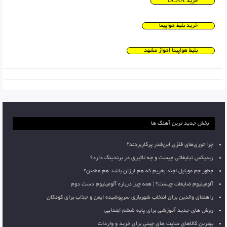
خرید BCAA
خرید بلیط هواپیما
بلیط هواپیما اهواز مشهد
بخش جدید ترین آهنگ ها
چرا توری‌های فلزی این‌قدر پرکاربردند؟
ریمیکس تبلیغاتی چیست و چه تاثیری در برندینگ دارد؟
چطور جم موبایل لجند بخریم که هم ارزان باشد هم مطمئن؟
آلومینیوم ضایعات چیست؟ | همه چیز درباره آلومینیوم دست دوم
راهنمای والدین برای انتخاب شهربازی سرپوشیده ایمن و جذاب برای کودکان
روش های جدید آموزشی برای پایه ششم ابتدایی
بهترین کالاهای سایت های چینی برای خرید و واردات