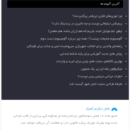
آخرین آلبوم ها
چرا توری‌های فلزی این‌قدر پرکاربردند؟
ریمیکس تبلیغاتی چیست و چه تاثیری در برندینگ دارد؟
چطور جم موبایل لجند بخریم که هم ارزان باشد هم مطمئن؟
آلومینیوم ضایعات چیست؟ | همه چیز درباره آلومینیوم دست دوم
راهنمای والدین برای انتخاب شهربازی سرپوشیده ایمن و جذاب برای کودکان
روش های جدید آموزشی برای پایه ششم ابتدایی
بهترین کالاهای سایت های چینی برای خرید و واردات
میکروفون یقه ای زیر یک میلیون
خطرات جراحی ترمیمی بینی چیست؟
تعرفه طراحی سایت تابان شهر آپدیت شد
کانال تلگرام آهنگ
طـبق ماده 12 فصل سوم قانون جرائم رایانه ای هرگونه کپی برداری از قالب طراحی
شده پونه موزیک موزیک پیگرد قانونی دارد و مطالبات آن دریافت خواهد شد .