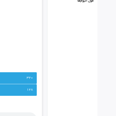
فول البوم‌ها
320
128