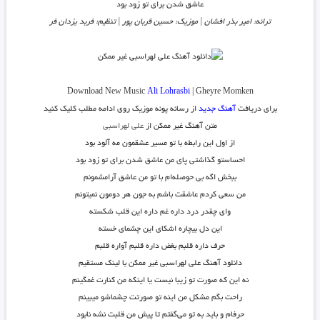
عاشق شدن برای تو زود بود
ترانه: امیر بذر افشان | موزیک: حسین قربان پور | تنظیم: فربد یزدان فر
Download New Music
Ali Lohrasbi
| Gheyre Momken
برای دریافت
آهنگ جدید
از رسانه پونه موزیک روی ادامه مطلب کلیک کنید
متن آهنگ غیر ممکن از
علی لهراسبی
از اول این رابطه با تو مسیر عشقمون مه آلود بود
احساستو گذاشتی پای من عاشق شدن برای تو زود بود
ببخش اگه بی حوصله‌ام با تو من عاشق آرامشمونم
من سعی کردم عاشقت باشم به جون هر دومون نمیتونم
وای چقدر درد داره غم داره این قلب شکسته
این دل بیچاره اشکای این چشمای خسته
حرف داره قلبم بغض داره قلبم آواره قلبم
دانلود آهنگ علی لهراسبی غیر ممکن با لینک مستقیم
نه این که صورت تو زیبا نیست یا اینکه من کنارت غمگینم
راحت بگم مشکل من اینه تو صورتت چشماشو میبینم
حرفام و باید به تو می‌گفتم تا پیش من قلبت نشه نابود