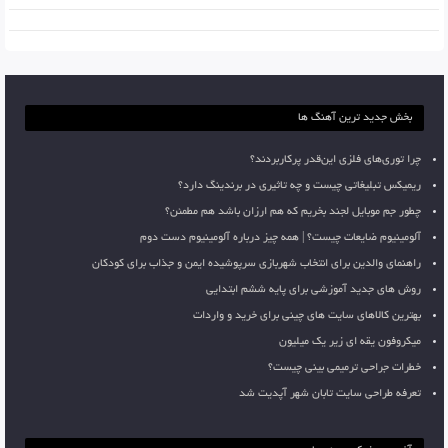
بخش جدید ترین آهنگ ها
چرا توری‌های فلزی این‌قدر پرکاربردند؟
ریمیکس تبلیغاتی چیست و چه تاثیری در برندینگ دارد؟
چطور جم موبایل لجند بخریم که هم ارزان باشد هم مطمئن؟
آلومینیوم ضایعات چیست؟ | همه چیز درباره آلومینیوم دست دوم
راهنمای والدین برای انتخاب شهربازی سرپوشیده ایمن و جذاب برای کودکان
روش های جدید آموزشی برای پایه ششم ابتدایی
بهترین کالاهای سایت های چینی برای خرید و واردات
میکروفون یقه ای زیر یک میلیون
خطرات جراحی ترمیمی بینی چیست؟
تعرفه طراحی سایت تابان شهر آپدیت شد