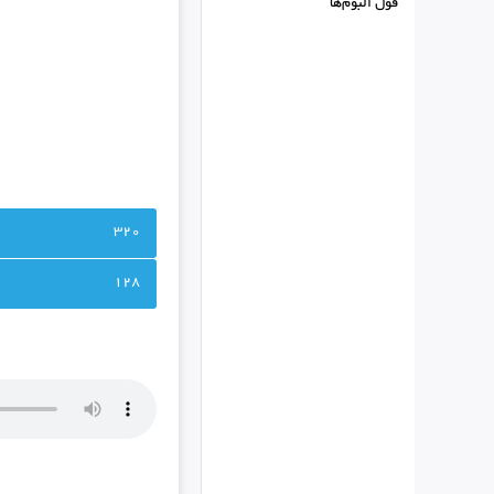
فول البوم‌ها
320
128