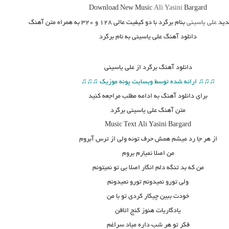
Download New Music
Ali Yasini
Bargard
ید
علی یاسینی
بنام
برگرد
با دو کیفیت عالی ۱۲۸ و ۳۲۰ به همراه متن آهنگ
دانلود آهنگ علی یاسینی به نام برگرد
دانلود آهنگ
برگرد از علی یاسینی
♫♫♫ ارائه شده توسط وبسایت پونه موزیک ♫♫♫
برای دانلود آهنگ به ادامه مطلب مراجعه کنید
متن آهنگ
علی یاسینی برگرد
Music Text Ali Yasini Bargard
از هر جا رد میشم همش حرف توئه ولی از ترس آبروم
من اصلا نمیارم بروم
من که بد تنگه دلم انگار اصلا بی تو نمیتونم
ولی تورو نمیدونم تورو نمیدونم
خودت ببین چیکار کردی تو با من
یادگاریات هنوز کنج اتاقن
فکر تو هر شب داره میاد سراغم