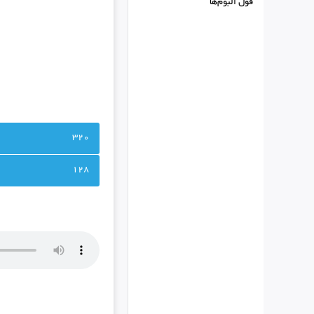
فول البوم‌ها
320
128