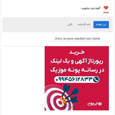
آنچه باید بشنوید
این هفته
ماه گذشته
کلی
Sorry, no posts matched your criteria.