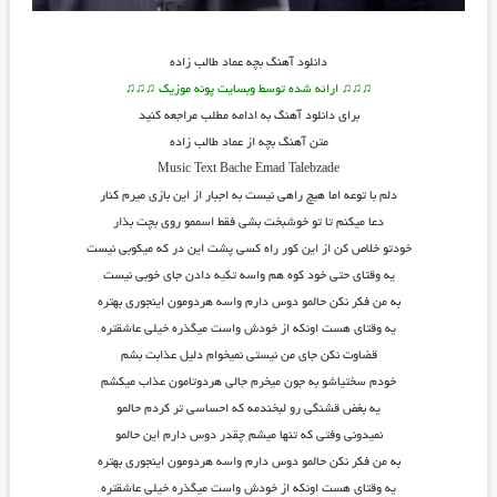
دانلود آهنگ
بچه عماد طالب زاده
♫♫♫ ارائه شده توسط وبسایت پونه موزیک ♫♫♫
برای دانلود آهنگ به ادامه مطلب مراجعه کنید
متن آهنگ بچه از عماد طالب زاده
Music Text
Bache
Emad Talebzade
دلم با توعه اما هیچ راهی نیست به اجبار از این بازی میرم کنار
دعا میکنم تا تو خوشبخت بشی فقط اسممو روی بچت بذار
خودتو خلاص کن از این کور راه کسی پشت این در که میکوبی نیست
یه وقتای حتی خود کوه هم واسه تک
ی
ه دادن جای خوبی نیست
به من فکر نکن حالمو دوس دارم واسه هردومون اینجوری بهتره
یه وقتای هست اونکه از خودش واست میگذره خیلی عاشقتره
قضاوت نکن جای من نیستی نمیخوام دلیل عذابت بشم
خودم سختیاشو به جون میخرم جالی هردوتامون عذاب میکشم
یه بغض قشنگی رو لبخندمه که احساسی تر کردم حالمو
نمیدونی وفتی که تنها میشم چقدر دوس دارم این حالمو
به من فکر نکن حالمو دوس دارم واسه هردومون اینجوری بهتره
یه وقتای هست اونکه از خودش واست میگذره خیلی عاشقتره