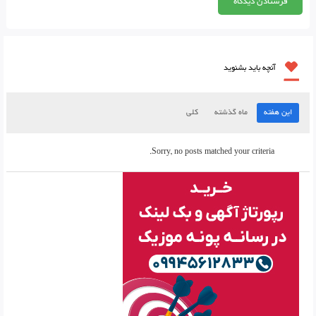
آنچه باید بشنوید
این هفته
ماه گذشته
کلی
Sorry, no posts matched your criteria.