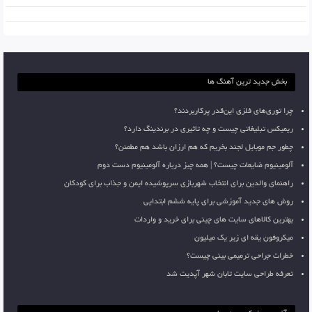
بخش جدید ترین آهنگ ها
چرا توری‌های فلزی این‌قدر پرکاربردند؟
ریمیکس تبلیغاتی چیست و چه تاثیری در برندینگ دارد؟
چطور جم موبایل لجند بخریم که هم ارزان باشد هم مطمئن؟
آلومینیوم ضایعات چیست؟ | همه چیز درباره آلومینیوم دست دوم
راهنمای والدین برای انتخاب شهربازی سرپوشیده ایمن و جذاب برای کودکان
روش های جدید آموزشی برای پایه ششم ابتدایی
بهترین کالاهای سایت های چینی برای خرید و واردات
میکروفون یقه ای زیر یک میلیون
خطرات جراحی ترمیمی بینی چیست؟
تعرفه طراحی سایت تابان شهر آپدیت شد