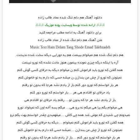
دانلود آهنگ
هم دلم تنگ شده عماد طالب زاده
♫♫♫ ارائه شده توسط وبسایت پونه موزیک ♫♫♫
برای دانلود آهنگ به ادامه مطلب مراجعه کنید
متن آهنگ هم دلم تنگ شده از عماد طالب زاده
Music Text
Ham Delam Tang Shode
Emad Talebzadeh
هم دلم تنگ شده هم نمیخوام ببینمت هم یه جورایی دیگه سخت شده ندیدنت
آره با اینکه دیگه چیزی نمونده بینمون هنوز عادت نشده که تورو نبینمت
همه گفتن که تورو باید فراموش کنم ن میخوام دیگه به حرفای کسی گوش کنم
نمیتونن که تورو از چش من بندازن ن میشه حسی که دارم به تو خاموش کنم
هر بار خواستم که تورو دور کنم باز از یادم نشد هرجا که بدون تو رفتم
یاد حرفای تو افتادم هی هر …بار خواستم که تورو دور کنم
باز از یادم، نشد هر جا که بدون تو… رفتم یاد حرفای تو افتادم هی
هی میخوام بگم بیا هی میگم نه برو هی… میگم بسه آخه اون که نمیخواد تورو
نمیدونم چی شنیدی که عوض شد همه چی کاش …میفهمیدی چقدر خواستم بهت بگم نرو
همه گفتن که تورو باید فراموش کنم نمیخوام …دیگه به حرفای کسی گوش کنم
نمیتونن که تورو از چِش من بندازن …نمیشه حسی که دارم به تو خاموش کنم
هر بار خواستم که تورو دور کنم …باز از یادم نشد هرجا که بدون تو رفتم