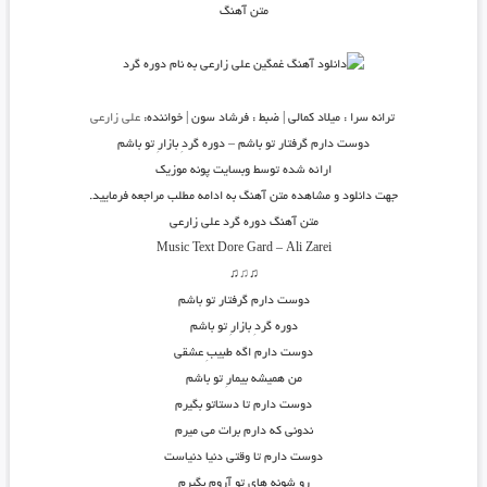
متن آهنگ
ترانه سرا : میلاد کمالی | ضبط : فرشاد سون | خواننده:
علی زارعی
دوست دارم گرفتار تو باشم – دوره گردِ بازارِ تو باشم
ارائه شده توسط وبسایت پونه موزیک
جهت دانلود و مشاهده متن آهنگ به ادامه مطلب مراجعه فرمایید.
متن آهنگ دوره گرد علی زارعی
Music Text Dore Gard – Ali Zarei
♫
♫
♫
دوست دارم گرفتار تو باشم
دوره گردِ بازارِ تو باشم
دوست دارم اگه طبیبِ عشقی
من همیشه بیمارِ تو باشم
دوست دارم تا دستاتو بگیرم
ندونی که دارم برات می میرم
دوست دارم تا وقتی دنیا دنیاست
رو شونه های تو آروم بگیرم