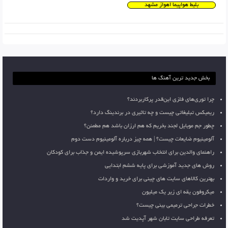
بلیط هواپیما اهواز مشهد
بخش جدید ترین آهنگ ها
چرا توری‌های فلزی این‌قدر پرکاربردند؟
ریمیکس تبلیغاتی چیست و چه تاثیری در برندینگ دارد؟
چطور جم موبایل لجند بخریم که هم ارزان باشد هم مطمئن؟
آلومینیوم ضایعات چیست؟ | همه چیز درباره آلومینیوم دست دوم
راهنمای والدین برای انتخاب شهربازی سرپوشیده ایمن و جذاب برای کودکان
روش های جدید آموزشی برای پایه ششم ابتدایی
بهترین کالاهای سایت های چینی برای خرید و واردات
میکروفون یقه ای زیر یک میلیون
خطرات جراحی ترمیمی بینی چیست؟
تعرفه طراحی سایت تابان شهر آپدیت شد