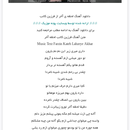
دانلود آهنگ
لحظه ی آخر از فرزین کاتب
♫♫♫ ارائه شده توسط وبسایت پونه موزیک ♫♫♫
برای دانلود آهنگ به ادامه مطلب مراجعه کنید
متن آهنگ فرزین کاتب لحظه آخر
Music Text Farzin Kateb Lahzeye Akhar
داری میری زیر ا
ی
ن نم نم بارون
تو دور میشی ازم آهسته و آروم
قدم هاتو یکم آهسته تر بردار
چقدر بی رحم شدی شبیه نامردا
شبیه نامردا
کجا میری دارم حرف میزنم با تو
داره بارون بهم میریزه موهاتو
ببین بارون بی انصاف چقدر نامرده
دقیقا لحظه آخر تورو زیباترت کرده
آخه چی ازت میشه کم مگه بمونی پیشم عزیز دلم
واسه چی میخوای جداشی ازم بگو آخه من چیه مشکلم
همه جوره من با تو بودمو چجوری میخوای ازم رد بشی