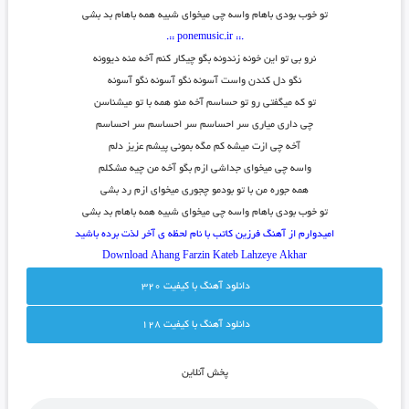
تو خوب بودی باهام واسه چی میخوای شبیه همه باهام بد بشی
.:: ponemusic.ir ::.
نرو بی تو این خونه زندونه بگو چیکار کنم آخه منه دیوونه
نگو دل کندن واست آسونه نگو آسونه نگو آسونه
تو که میگفتی رو تو حساسم آخه منو همه با تو میشناسن
چی داری میاری سر احساسم سر احساسم سر احساسم
آخه چی ازت میشه کم مگه بمونی پیشم عزیز دلم
واسه چی میخوای جداشی ازم بگو آخه من چیه مشکلم
همه جوره من با تو بودمو چجوری میخوای ازم رد بشی
تو خوب بودی باهام واسه چی میخوای شبیه همه باهام بد بشی
امیدوارم از آهنگ فرزین کاتب با نام لحظه ی آخر لذت برده باشید
Download Ahang
Farzin Kateb
Lahzeye Akhar
دانلود آهنگ با کيفيت 320
دانلود آهنگ با کيفيت 128
پخش آنلاين