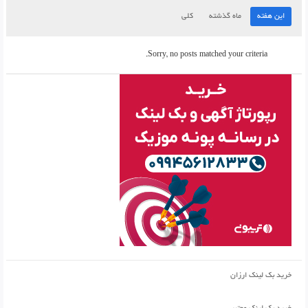
این هفته
ماه گذشته
کلی
Sorry, no posts matched your criteria.
خرید بک لینک ارزان