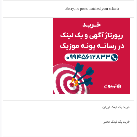
Sorry, no posts matched your criteria.
خرید بک لینک ارزان
خرید بک لینک معتبر