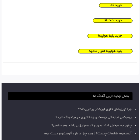
خرید کالا
خرید BCAA
خرید بلیط هواپیما
بلیط هواپیما اهواز مشهد
بخش جدید ترین آهنگ ها
چرا توری‌های فلزی این‌قدر پرکاربردند؟
ریمیکس تبلیغاتی چیست و چه تاثیری در برندینگ دارد؟
چطور جم موبایل لجند بخریم که هم ارزان باشد هم مطمئن؟
آلومینیوم ضایعات چیست؟ | همه چیز درباره آلومینیوم دست دوم