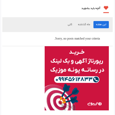
آنچه باید بشنوید
این هفته
ماه گذشته
کلی
Sorry, no posts matched your criteria.