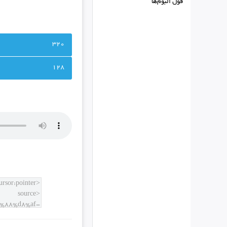
فول البوم‌ها
320
128