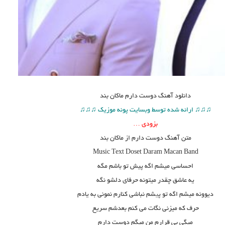
دانلود آهنگ
دوست دارم ماکان بند
♫♫♫ ارائه شده توسط وبسایت پونه موزیک ♫♫♫
بزودی …
متن آهنگ دوست دارم از ماکان بند
Music Text
Doset Daram
Macan Band
احساسی میشم اگه پیش تو باشم مگه
یه عاشق چقدر میتونه حرفای دلشو نگه
دیوونه میشم اگه تو پ
ی
شم نباشی کنارم نمونی به یادم
حرف که میزنی نگات می کنم بعدشم سریع
میگی بی قرارم من میگم دوست دارم