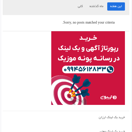
این هفته
ماه گذشته
کلی
Sorry, no posts matched your criteria.
خرید بک لینک ارزان
خرید بک لینک معتبر