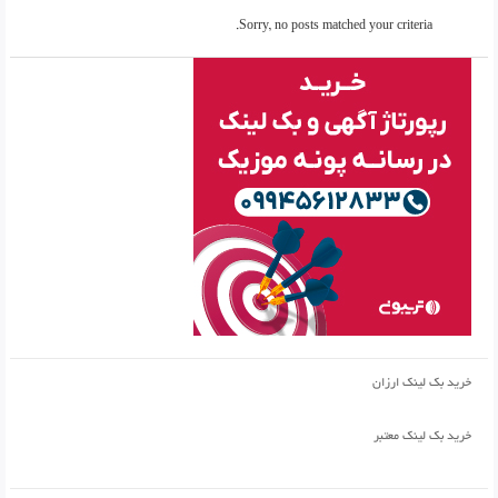
Sorry, no posts matched your criteria.
خرید بک لینک ارزان
خرید بک لینک معتبر