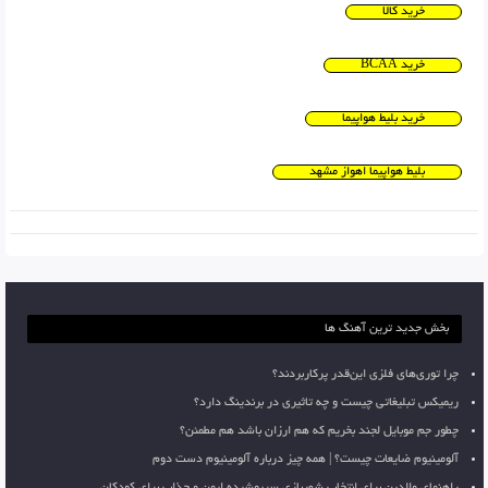
خرید کالا
خرید BCAA
خرید بلیط هواپیما
بلیط هواپیما اهواز مشهد
بخش جدید ترین آهنگ ها
چرا توری‌های فلزی این‌قدر پرکاربردند؟
ریمیکس تبلیغاتی چیست و چه تاثیری در برندینگ دارد؟
چطور جم موبایل لجند بخریم که هم ارزان باشد هم مطمئن؟
آلومینیوم ضایعات چیست؟ | همه چیز درباره آلومینیوم دست دوم
راهنمای والدین برای انتخاب شهربازی سرپوشیده ایمن و جذاب برای کودکان