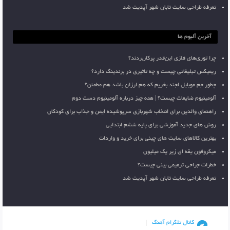
تعرفه طراحی سایت تابان شهر آپدیت شد
آخرین آلبوم ها
چرا توری‌های فلزی این‌قدر پرکاربردند؟
ریمیکس تبلیغاتی چیست و چه تاثیری در برندینگ دارد؟
چطور جم موبایل لجند بخریم که هم ارزان باشد هم مطمئن؟
آلومینیوم ضایعات چیست؟ | همه چیز درباره آلومینیوم دست دوم
راهنمای والدین برای انتخاب شهربازی سرپوشیده ایمن و جذاب برای کودکان
روش های جدید آموزشی برای پایه ششم ابتدایی
بهترین کالاهای سایت های چینی برای خرید و واردات
میکروفون یقه ای زیر یک میلیون
خطرات جراحی ترمیمی بینی چیست؟
تعرفه طراحی سایت تابان شهر آپدیت شد
کانال تلگرام آهنگ