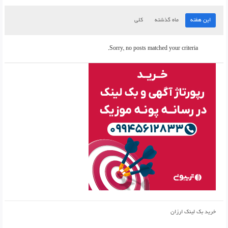
این هفته
ماه گذشته
کلی
Sorry, no posts matched your criteria.
خرید بک لینک ارزان