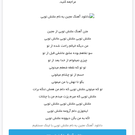
مراجعه کنید.
متن آهنگ علتش تویی از مجین
علتش تویی علتش تویی عاتش تویی
من دیگه خیالم راحت شده از تو
سو تفاهم بوده عشق عاشقی قبل از تو
چیزی نمیخوام از خدا بعد از تو
تو تو که نقطه ضعفم میدونی
حسم از تو چشام میخونی
بگو تا تهش با من میمونی
تو که میتونی علتش تویی که دلم من همش تنگه برات
علتش تویی که میرم پزت میدم من با چشات
علتش تویی علتش تویی علتش تویی
اینجوزی دلم آرومه علتش تویی
اگه به من بگن دیوونه علتش تویی
دانلود آهنگ مجین به نام علتش تویی با لینک مستقیم