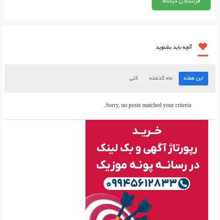
آنچه باید بشنوید
این هفته
ماه گذشته
کلی
Sorry, no posts matched your criteria.