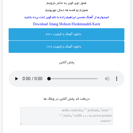
هنوز توی کویر یه شاعر بارونیم
هنوزم تو قصه ها دنبال مهربونیم
امیدوارم از آهنگ محسن ابراهیم زاده با نام کویر لذت برده باشید
Download Ahang
Mohsen Ebrahimzadeh Kavir
دانلود آهنگ با کيفيت 320
دانلود آهنگ با کيفيت 128
پخش آنلاين
دريافت کد پخش آنلاين در وبلاگ ها