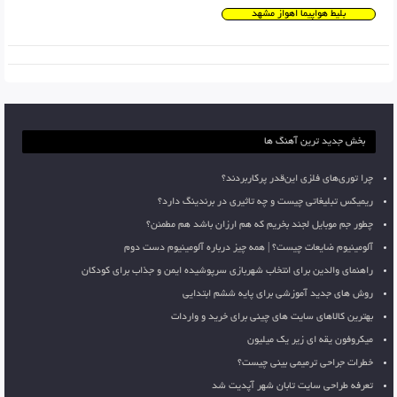
بلیط هواپیما اهواز مشهد
بخش جدید ترین آهنگ ها
چرا توری‌های فلزی این‌قدر پرکاربردند؟
ریمیکس تبلیغاتی چیست و چه تاثیری در برندینگ دارد؟
چطور جم موبایل لجند بخریم که هم ارزان باشد هم مطمئن؟
آلومینیوم ضایعات چیست؟ | همه چیز درباره آلومینیوم دست دوم
راهنمای والدین برای انتخاب شهربازی سرپوشیده ایمن و جذاب برای کودکان
روش های جدید آموزشی برای پایه ششم ابتدایی
بهترین کالاهای سایت های چینی برای خرید و واردات
میکروفون یقه ای زیر یک میلیون
خطرات جراحی ترمیمی بینی چیست؟
تعرفه طراحی سایت تابان شهر آپدیت شد