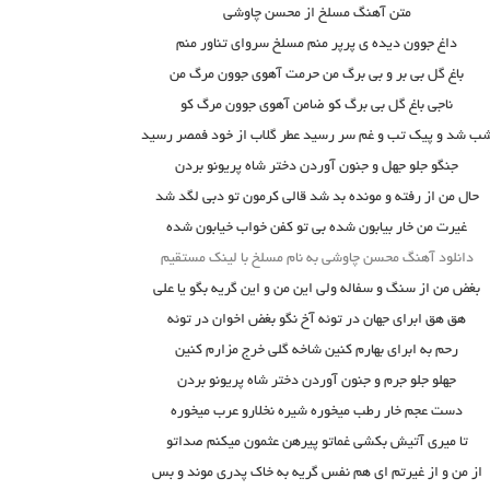
متن آهنگ مسلخ از محسن چاوشی
داغ جوون دیده ی پرپر منم مسلخ سروای تناور منم
باغ گل بی بر و بی برگ من حرمت آهوی جوون مرگ من
ناجی باغ گل بی برگ کو ضامن آهوی جوون مرگ کو
ب شد و پیک تب و غم سر رسید عطر گلاب از خود فمصر رسید
جنگو جلو جهل و جنون آوردن دختر شاه پریونو بردن
حال من از رفته و مونده بد شد قالی کرمون تو دبی لگد شد
غیرت من خار بیابون شده بی تو کفن خواب خیابون شده
دانلود آهنگ محسن چاوشی به نام مسلخ با لینک مستقیم
بغض من از سنگ و سفاله ولی این من و این گریه بگو یا علی
هق هق ابرای جهان در توئه آخ نگو بغض اخوان در توئه
رحم به ابرای بهارم کنین شاخه گلی خرج مزارم کنین
جهلو جلو جرم و جنون آوردن دختر شاه پریونو بردن
دست عجم خار رطب میخوره شیره نخلارو عرب میخوره
تا میری آتیش بکشی غماتو پیرهن عثمون میکنم صداتو
از من و از غیرتم ای هم نفس گریه به خاک پدری موند و بس