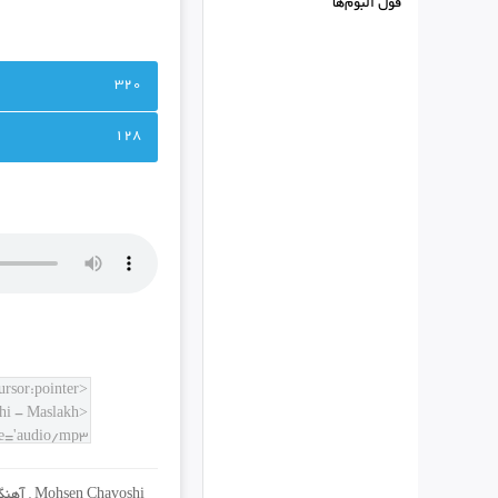
فول البوم‌ها
320
128
Mohsen Chavoshi
,
آهنگ