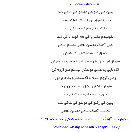
.:: ponemusic.ir ::.
ببین کی رفتو کی موندو کی شاکی شد
پذیرفتم همین قسمتم اما نفهمیدم
دلت با کی هم خونه با کی شد
نفهمیدم دلت با کی هم خونه با کی شد
متن آهنگ محسن یاحقی به نام شاکی
عاشق دل شکسته رو تماشاکن
منو از این شهر شوم ببر آخر قصه رو معلوم کن
اگه لایق یه عشق موندگار نیستم منو آروم کن
وقتی آروم شدم و آهسته برو یه جای دور
منو از داشتن عشق خوبت مهروم کن
ببین درد جدای قسمت کی شد
ببین کی رفتو کی موندو کی شاکی شد
تکست آهنگ شاکی محسن یاحقی
امیدوارم از آهنگ محسن یاحقی با نام شاکی لذت برده باشید
Download Ahang
Mohsen Yahaghi Shaky