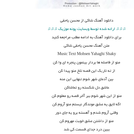
دانلود آهنگ
شاکی از محسن یاحقی
♫♫♫ ارائه شده توسط وبسایت پونه موزیک ♫♫♫
برای دانلود آهنگ به ادامه مطلب مراجعه کنید
متن آهنگ محسن یاحقی شاکی
Music Text
Mohsen Yahaghi Shaky
منو از فاصله ها بردار بینمون پنجره ای وا کن
از ته تار
ی
ک این قصه تلخ منو پیدا کن
بین آدمای شهر شوم تنهایی این منه
عاشق دل شکسته رو تماشاکن
منو از این شهر شوم ببر آخر قصه رو معلوم کن
اگه لایق یه عشق موندگار نیستم منو آروم کن
وقتی آروم شدم و آهسته برو یه جای دور
منو از داشتن عشق خوبت مهروم کن
ببین درد جدای قسمت کی شد