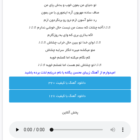
تو دنیای من بمون خوب و بدش پای من
صاف ساده مهربون آره اینجوری با من بمون
رد نشو آسون ازم نرو رو برنگردون ازم
♬♫♪آخه چشات که سمت من نیست حال خوشی ندارم♬♫♪
اگه بذاری بری که وای به روزگارم
♬♫♪وای خدا تو ببین حال خراب چشاش♬♫♪
منو میکشه میبره انگار سرابه چشاش
کم نگام میکنه اما کمشم خوبه
♬♫♪تو چشاش غم هست اما غمشم خوبه♬♫♪
امیدوارم از آهنگ زیبای
محسن یگانه با نام دریابم
لذت برده باشید
دانلود آهنگ با کيفيت 320
دانلود آهنگ با کيفيت 128
پخش آنلاين