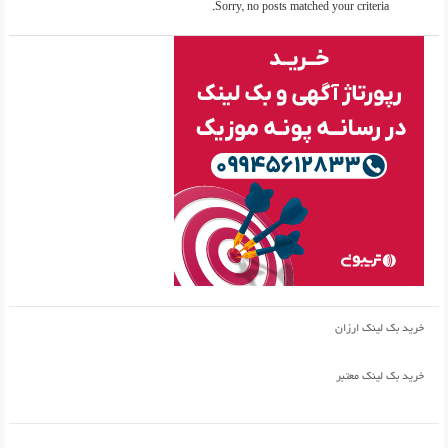
Sorry, no posts matched your criteria.
خرید بک لینک ارزان
خرید بک لینک معتبر