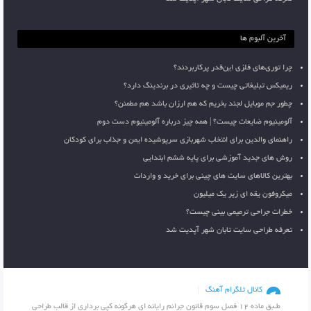
آخرین آلبوم ها
چرا توری‌های فلزی این‌قدر پرکاربردند؟
ریمیکس تبلیغاتی چیست و چه تاثیری در برندینگ دارد؟
چطور جم موبایل لجند بخریم که هم ارزان باشد هم مطمئن؟
آلومینیوم ضایعات چیست؟ | همه چیز درباره آلومینیوم دست دوم
راهنمای والدین برای انتخاب شهربازی سرپوشیده ایمن و جذاب برای کودکان
روش های جدید آموزشی برای پایه ششم ابتدایی
بهترین کالاهای سایت های چینی برای خرید و واردات
میکروفون یقه ای زیر یک میلیون
خطرات جراحی ترمیمی بینی چیست؟
تعرفه طراحی سایت تابان شهر آپدیت شد
کانال تلگرام آهنگ
طـبق ماده 12 فصل سوم قانون جرائم رایانه ای هرگونه کپی برداری از قالب طراحی