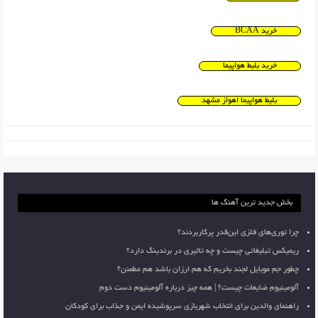
خرید BCAA
خرید بلیط هواپیما
بلیط هواپیما اهواز مشهد
بخش جدید ترین آهنگ ها
چرا توری‌های فلزی این‌قدر پرکاربردند؟
ریمیکس تبلیغاتی چیست و چه تاثیری در برندینگ دارد؟
چطور جم موبایل لجند بخریم که هم ارزان باشد هم مطمئن؟
آلومینیوم ضایعات چیست؟ | همه چیز درباره آلومینیوم دست دوم
راهنمای والدین برای انتخاب شهربازی سرپوشیده ایمن و جذاب برای کودکان