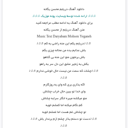
دانلود آهنگ
دریابم محسن یگانه
♫♫♫ ارائه شده توسط وبسایت پونه موزیک ♫♫♫
برای دانلود آهنگ به ادامه مطلب مراجعه کنید
متن آهنگ دریابم از محسن یگانه
Music Text
Daryabam
Mohsen Yeganeh
♬♫♪دریابم یکم این منه راضی به کم♬♫♪
باش عذابم بده من محاله چیزی بگم
باش برنجون منو این منه بی گناهو
بکش به زنجیر عشق این دل سر به راهو
♬♫♪چشات که سمت من نیست حال خوشی ندارم♬♫♪
♬♫♪
اگه بذاری بری که وای به روزگارم
وای خدا تو ببین حال خراب چشاش
منو میکشه میبره انگار سرابه چشاش
کم نگام میکنه اما کمشم خوبه
تو چشاش غم هست اما غمشم خوبه
♬♫♪دست تو دستم بذار چشم ازم برندار باش♬♫♪
♬♫♪