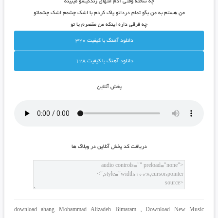
چه سخته وقتی آدم انتهای زندگیشو میبینه
من هستم به من بگو تمام درداتو پاک کردم با اشک چشمم اشک چشماتو
چه فرقی داره اینکه من مقصرم یا تو
دانلود آهنگ با کيفيت 320
دانلود آهنگ با کيفيت 128
پخش آنلاين
دريافت کد پخش آنلاين در وبلاگ ها
download ahang Mohammad Alizadeh Bimaram
,
Download New Music