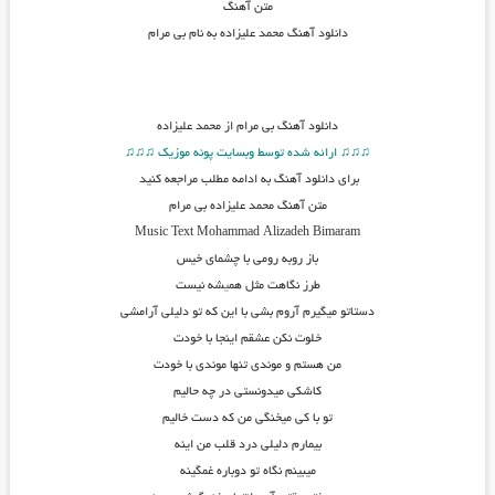
متن آهنگ
دانلود آهنگ محمد علیزاده به نام بی مرام
دانلود آهنگ
بی مرام از محمد علیزاده
♫♫♫ ارائه شده توسط وبسایت پونه موزیک ♫♫♫
برای دانلود آهنگ به ادامه مطلب مراجعه کنید
متن آهنگ محمد علیزاده بی مرام
Music Text Mohammad Alizadeh Bimaram
باز روبه رومی با چشمای خیس
طرز نگاهت مثل هم
ی
شه نیست
دستاتو میگیرم آروم بشی با این که تو دلیلی آرامشی
خلوت نکن عشقم اینجا با خودت
من هستم و موندی تنها موندی با خودت
کاشکی میدونستی در چه حالیم
تو با کی میخنگی من که دست خالیم
بیمارم دلیلی درد قلب من اینه
میبینم نگاه تو دوباره غمگینه