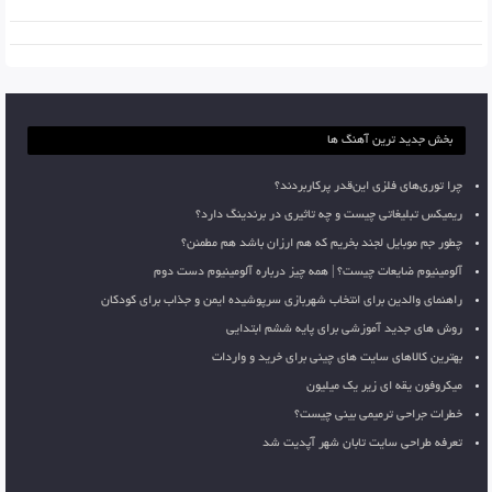
بخش جدید ترین آهنگ ها
چرا توری‌های فلزی این‌قدر پرکاربردند؟
ریمیکس تبلیغاتی چیست و چه تاثیری در برندینگ دارد؟
چطور جم موبایل لجند بخریم که هم ارزان باشد هم مطمئن؟
آلومینیوم ضایعات چیست؟ | همه چیز درباره آلومینیوم دست دوم
راهنمای والدین برای انتخاب شهربازی سرپوشیده ایمن و جذاب برای کودکان
روش های جدید آموزشی برای پایه ششم ابتدایی
بهترین کالاهای سایت های چینی برای خرید و واردات
میکروفون یقه ای زیر یک میلیون
خطرات جراحی ترمیمی بینی چیست؟
تعرفه طراحی سایت تابان شهر آپدیت شد