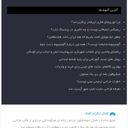
آخرین آلبوم ها
چرا توری‌های فلزی این‌قدر پرکاربردند؟
ریمیکس تبلیغاتی چیست و چه تاثیری در برندینگ دارد؟
چطور جم موبایل لجند بخریم که هم ارزان باشد هم مطمئن؟
آلومینیوم ضایعات چیست؟ | همه چیز درباره آلومینیوم دست دوم
راهنمای والدین برای انتخاب شهربازی سرپوشیده ایمن و جذاب برای کودکان
روش های جدید آموزشی برای پایه ششم ابتدایی
بهترین کالاهای سایت های چینی برای خرید و واردات
میکروفون یقه ای زیر یک میلیون
خطرات جراحی ترمیمی بینی چیست؟
تعرفه طراحی سایت تابان شهر آپدیت شد
کانال تلگرام آهنگ
طـبق ماده 12 فصل سوم قانون جرائم رایانه ای هرگونه کپی برداری از قالب طراحی
شده پونه موزیک موزیک پیگرد قانونی دارد و مطالبات آن دریافت خواهد شد .