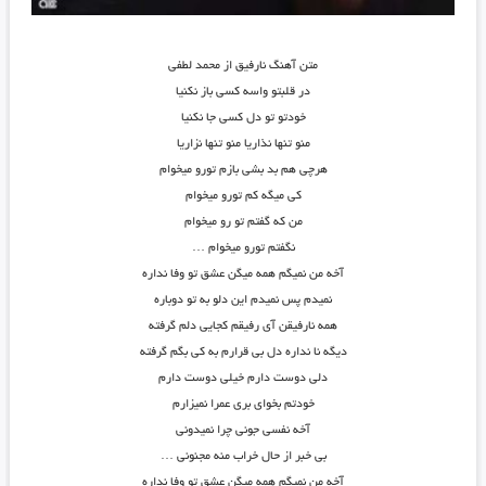
متن آهنگ نارفیق از محمد لطفی
در قلبتو واسه کسی باز نکنیا
خودتو تو دل کسی جا نکنیا
منو تنها نذاریا منو تنها نزاریا
هرچی هم بد بشی بازم تورو میخوام
کی میگه کم تورو میخوام
من که گفتم تو رو میخوام
نگفتم تورو میخوام …
آخه من نمیگم همه میگن عشق تو وفا نداره
نمیدم پس نمیدم این دلو به تو دوباره
همه نارفیقن آی رفیقم کجایی دلم گرفته
دیگه نا نداره دل بی قرارم به کی بگم گرفته
دلی دوست دارم خیلی دوست دارم
خودتم بخوای بری عمرا نمیزارم
آخه نفسی جونی چرا نمیدونی
بی خبر از حال خراب منه مجنونی …
آخه من نمیگم همه میگن عشق تو وفا نداره