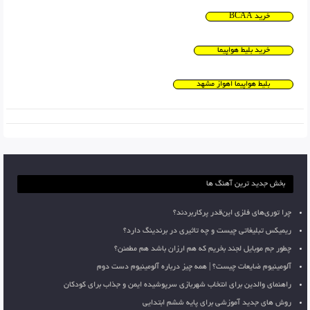
خرید BCAA
خرید بلیط هواپیما
بلیط هواپیما اهواز مشهد
بخش جدید ترین آهنگ ها
چرا توری‌های فلزی این‌قدر پرکاربردند؟
ریمیکس تبلیغاتی چیست و چه تاثیری در برندینگ دارد؟
چطور جم موبایل لجند بخریم که هم ارزان باشد هم مطمئن؟
آلومینیوم ضایعات چیست؟ | همه چیز درباره آلومینیوم دست دوم
راهنمای والدین برای انتخاب شهربازی سرپوشیده ایمن و جذاب برای کودکان
روش های جدید آموزشی برای پایه ششم ابتدایی