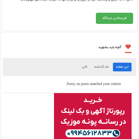
آنچه باید بشنوید
این هفته
ماه گذشته
کلی
Sorry, no posts matched your criteria.