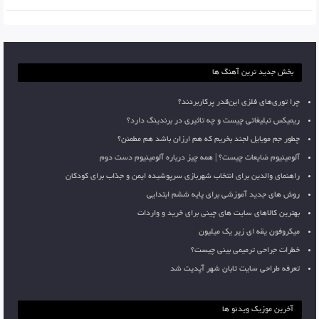
بخش جدید ترین آهنگ ها
چرا توری‌های فلزی این‌قدر پرکاربردند؟
ریمیکس تبلیغاتی چیست و چه تاثیری در برندینگ دارد؟
چطور جم موبایل لجند بخریم که هم ارزان باشد هم مطمئن؟
آلومینیوم ضایعات چیست؟ | همه چیز درباره آلومینیوم دست دوم
راهنمای والدین برای انتخاب شهربازی سرپوشیده ایمن و جذاب برای کودکان
روش های جدید آموزشی برای پایه ششم ابتدایی
بهترین کالاهای سایت های چینی برای خرید و واردات
میکروفون یقه ای زیر یک میلیون
خطرات جراحی ترمیمی بینی چیست؟
تعرفه طراحی سایت تابان شهر آپدیت شد
آخرین موزیک ویدئو ها