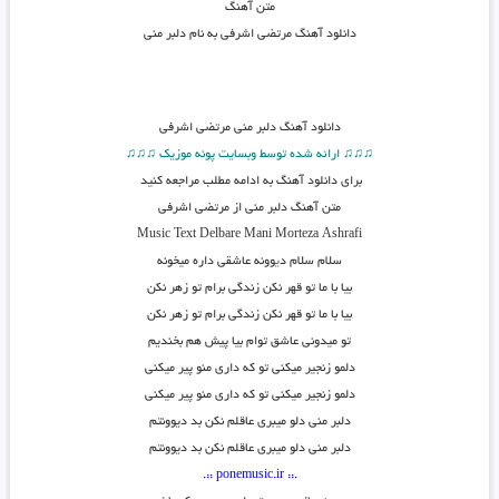
متن آهنگ
دانلود آهنگ مرتضی اشرفی به نام دلبر منی
دانلود آهنگ
دلبر منی مرتضی اشرفی
♫♫♫ ارائه شده توسط وبسایت پونه موزیک ♫♫♫
برای دانلود آهنگ به ادامه مطلب مراجعه کنید
متن آهنگ دلبر منی از مرتضی اشرفی
Music Text
Delbare Mani
Morteza Ashrafi
سلام سلام د
ی
وونه عاشقی داره میخونه
بیا با ما تو قهر نکن زندگی برام تو زهر نکن
بیا با ما تو قهر نکن زندگی برام تو زهر نکن
تو میدونی عاشق توام بیا پیش هم بخندیم
دلمو زنجیر میکنی تو که داری منو پیر میکنی
دلمو زنجیر میکنی تو که داری منو پیر میکنی
دلبر منی دلو میبری عاقلم نکن بد دیوونتم
دلبر منی دلو میبری عاقلم نکن بد دیوونتم
.:: ponemusic.ir ::.