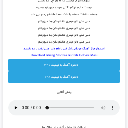
دیوونه بازی دوست دارم هر چی که باشی
دوست دارم ترکم نکنی منو به جون تو میمیرم
هستم عاشقت مستم با دلت عمدا عاشقم زخم این دله
دلبر منی دلو میبری عاقلم نکن بد دیوونتم
دلبر منی دلو میبری عاقلم نکن بد دیوونتم
دلبر منی دلو میبری عاقلم نکن بد دیوونتم
دلبر منی دلو میبری عاقلم نکن بد دیوونتم
امیدوارم از آهنگ مرتضی اشرفی با نام دلبر منی لذت برده باشید
Download Ahang
Morteza Ashrafi
Delbare Mani
دانلود آهنگ با کيفيت 320
دانلود آهنگ با کيفيت 128
پخش آنلاين
دريافت کد پخش آنلاين در وبلاگ ها