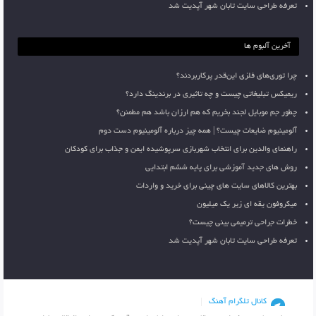
تعرفه طراحی سایت تابان شهر آپدیت شد
آخرین آلبوم ها
چرا توری‌های فلزی این‌قدر پرکاربردند؟
ریمیکس تبلیغاتی چیست و چه تاثیری در برندینگ دارد؟
چطور جم موبایل لجند بخریم که هم ارزان باشد هم مطمئن؟
آلومینیوم ضایعات چیست؟ | همه چیز درباره آلومینیوم دست دوم
راهنمای والدین برای انتخاب شهربازی سرپوشیده ایمن و جذاب برای کودکان
روش های جدید آموزشی برای پایه ششم ابتدایی
بهترین کالاهای سایت های چینی برای خرید و واردات
میکروفون یقه ای زیر یک میلیون
خطرات جراحی ترمیمی بینی چیست؟
تعرفه طراحی سایت تابان شهر آپدیت شد
کانال تلگرام آهنگ