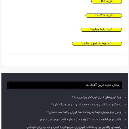
خرید کالا
خرید BCAA
خرید بلیط هواپیما
بلیط هواپیما اهواز مشهد
بخش جدید ترین آهنگ ها
چرا توری‌های فلزی این‌قدر پرکاربردند؟
ریمیکس تبلیغاتی چیست و چه تاثیری در برندینگ دارد؟
چطور جم موبایل لجند بخریم که هم ارزان باشد هم مطمئن؟
آلومینیوم ضایعات چیست؟ | همه چیز درباره آلومینیوم دست دوم
راهنمای والدین برای انتخاب شهربازی سرپوشیده ایمن و جذاب برای کودکان