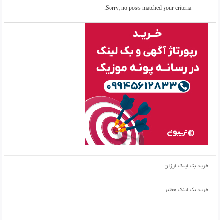
Sorry, no posts matched your criteria.
خرید بک لینک ارزان
خرید بک لینک معتبر