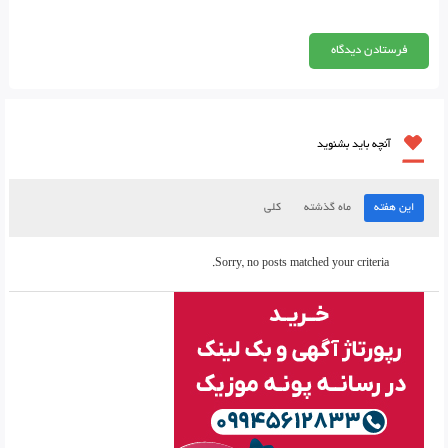
آنچه باید بشنوید
این هفته
ماه گذشته
کلی
Sorry, no posts matched your criteria.