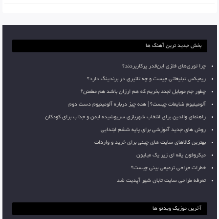
بخش جدید ترین آهنگ ها
چرا توری‌های فلزی این‌قدر پرکاربردند؟
ریمیکس تبلیغاتی چیست و چه تاثیری در برندینگ دارد؟
چطور جم موبایل لجند بخریم که هم ارزان باشد هم مطمئن؟
آلومینیوم ضایعات چیست؟ | همه چیز درباره آلومینیوم دست دوم
راهنمای والدین برای انتخاب شهربازی سرپوشیده ایمن و جذاب برای کودکان
روش های جدید آموزشی برای پایه ششم ابتدایی
بهترین کالاهای سایت های چینی برای خرید و واردات
میکروفون یقه ای زیر یک میلیون
خطرات جراحی ترمیمی بینی چیست؟
تعرفه طراحی سایت تابان شهر آپدیت شد
آخرین موزیک ویدئو ها