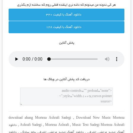
هر کی ندونه من میدونم که دلته نری اینقده قفلی روم که سختته ازم بگذری
دانلود آهنگ با کيفيت 320
دانلود آهنگ با کيفيت 128
پخش آنلاين
دريافت کد پخش آنلاين در وبلاگ ها
download ahang Morteza Ashrafi Sadegi
,
Download New Music Morteza
Music Text Sadegi Morteza Ashrafi
,
Morteza Ashrafi
,
Ashrafi Sadegi
,
دانلود
آهنگ جدید مرتضی اشرفی
,
دانلود آهنگ جدید مرتضی اشرفی بنام سادگی
,
دانلود