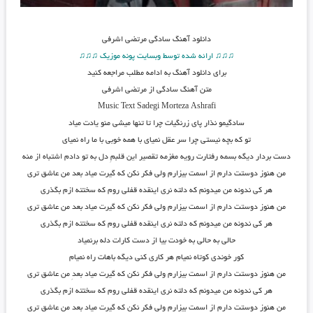
دانلود آهنگ
سادگی مرتضی اشرفی
♫♫♫ ارائه شده توسط وبسایت پونه موزیک ♫♫♫
برای دانلود آهنگ به ادامه مطلب مراجعه کنید
متن آهنگ سادگی از مرتضی اشرفی
Music Text
Sadegi
Morteza Ashrafi
سادگیمو نذار پای زرنگیات چرا تا تنها میشی منو یادت میاد
تو که بچه نیستی چرا سر عقل نمیای با همه خوبی با ما راه نمیای
دست بردار دیگه بسمه رفتارت رویه مغزمه تقصیر این قلبمِ دل به تو دادم اشتباه از منه
من هنوز دوستت دارم از اسمت بیزارم ولی فکر نکن که گیرت میاد بعد من عاشق تری
هر کی ندونه من میدونم که دلته نری اینقده قفلی روم که سختته ازم بگذری
من هنوز دوستت دارم از اسمت بیزارم ولی فکر نکن که گیرت میاد بعد من عاشق تری
هر کی ندونه من میدونم که دلته نری اینقده قفلی روم که سختته ازم بگذری
حالی به حالی به خودت بیا از دست کارات دله برنمیاد
کور خوندی کوتاه نمیام هر کاری کنی دیگه باهات راه نمیام
من هنوز دوستت دارم از اسمت بیزارم ولی فکر نکن که گیرت میاد بعدِ من عاشق تری
هر کی ندونه من میدونم که دلته نری اینقده قفلی روم که سختته ازم بگذری
من هنوز دوستت دارم از اسمت بیزارم ولی فکر نکن که گیرت میاد بعد من عاشق تری