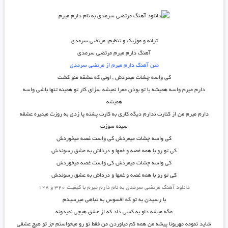
ترانه و موزیک و تنظیم: مرتضی سرمدی
آهنگ دارم میرم مرتضی سرمدی
متن آهنگ دارم میرم از مرتضی سرمدی
کی واسه چشات میمردش , اونی که عشقه منو کشت
دارم میرم واسه همیشه با تو بودن عمرا نمیشه سزای کار تو همینه تنها باشی واسه
همیشه
دارم میرم من از کنارت ندارم دیگه کاری به کارت پشته پا زدی به روزت میمیره عشقه
سینه سوزت
کی واسه چشات میمردش کی واست غصه میخوردش
کی تو رو با همه غصه و غمها و درداش به عشق رسوندش
کی واسه چشات میمردش کی واست غصه میخوردش
کی تو رو با همه غصه و غمها و درداش به عشق رسوندش
دانلود آهنگ مرتضی سرمدی به نام دارم میرم با کیفیت ۳۲۰ و ۱۲۸
با رسیدن به تو که افسوس به تباهی میرسیدم
مگه میشه دلو به کسی داد که از عشق هیچی نمیدونه
شاید تمومه مهربونا پیشه من همه کم میاوردن من فقط تو رو میخواستم جز تو هیچ عشقی