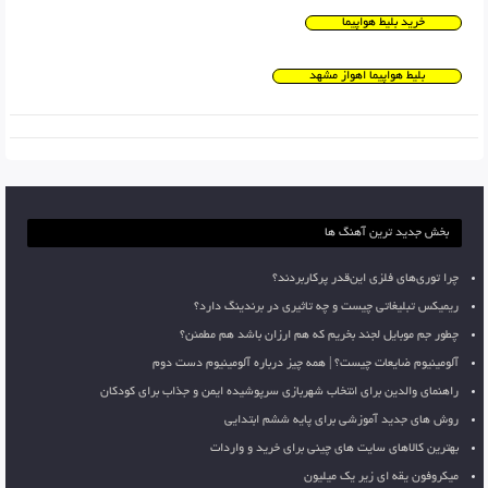
خرید بلیط هواپیما
بلیط هواپیما اهواز مشهد
بخش جدید ترین آهنگ ها
چرا توری‌های فلزی این‌قدر پرکاربردند؟
ریمیکس تبلیغاتی چیست و چه تاثیری در برندینگ دارد؟
چطور جم موبایل لجند بخریم که هم ارزان باشد هم مطمئن؟
آلومینیوم ضایعات چیست؟ | همه چیز درباره آلومینیوم دست دوم
راهنمای والدین برای انتخاب شهربازی سرپوشیده ایمن و جذاب برای کودکان
روش های جدید آموزشی برای پایه ششم ابتدایی
بهترین کالاهای سایت های چینی برای خرید و واردات
میکروفون یقه ای زیر یک میلیون