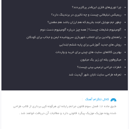
چرا توری‌های فلزی این‌قدر پرکاربردند؟
ریمیکس تبلیغاتی چیست و چه تاثیری در برندینگ دارد؟
چطور جم موبایل لجند بخریم که هم ارزان باشد هم مطمئن؟
آلومینیوم ضایعات چیست؟ | همه چیز درباره آلومینیوم دست دوم
راهنمای والدین برای انتخاب شهربازی سرپوشیده ایمن و جذاب برای کودکان
روش های جدید آموزشی برای پایه ششم ابتدایی
بهترین کالاهای سایت های چینی برای خرید و واردات
میکروفون یقه ای زیر یک میلیون
خطرات جراحی ترمیمی بینی چیست؟
تعرفه طراحی سایت تابان شهر آپدیت شد
کانال تلگرام آهنگ
طـبق ماده 12 فصل سوم قانون جرائم رایانه ای هرگونه کپی برداری از قالب طراحی
شده پونه موزیک موزیک پیگرد قانونی دارد و مطالبات آن دریافت خواهد شد .