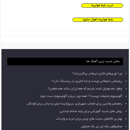
خرید بلیط هواپیما
بلیط هواپیما اهواز مشهد
بخش جدید ترین آهنگ ها
چرا توری‌های فلزی این‌قدر پرکاربردند؟
ریمیکس تبلیغاتی چیست و چه تاثیری در برندینگ دارد؟
چطور جم موبایل لجند بخریم که هم ارزان باشد هم مطمئن؟
آلومینیوم ضایعات چیست؟ | همه چیز درباره آلومینیوم دست دوم
راهنمای والدین برای انتخاب شهربازی سرپوشیده ایمن و جذاب برای کودکان
روش های جدید آموزشی برای پایه ششم ابتدایی
بهترین کالاهای سایت های چینی برای خرید و واردات
میکروفون یقه ای زیر یک میلیون