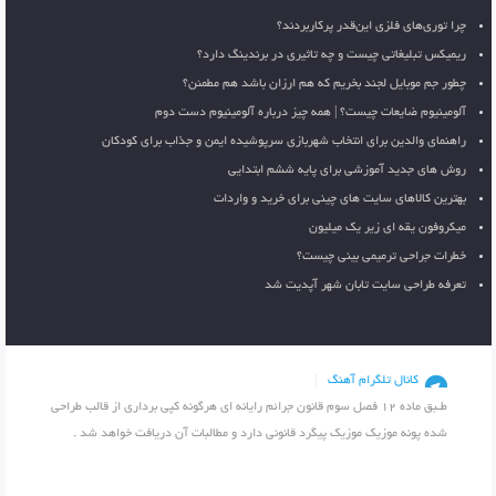
چرا توری‌های فلزی این‌قدر پرکاربردند؟
ریمیکس تبلیغاتی چیست و چه تاثیری در برندینگ دارد؟
چطور جم موبایل لجند بخریم که هم ارزان باشد هم مطمئن؟
آلومینیوم ضایعات چیست؟ | همه چیز درباره آلومینیوم دست دوم
راهنمای والدین برای انتخاب شهربازی سرپوشیده ایمن و جذاب برای کودکان
روش های جدید آموزشی برای پایه ششم ابتدایی
بهترین کالاهای سایت های چینی برای خرید و واردات
میکروفون یقه ای زیر یک میلیون
خطرات جراحی ترمیمی بینی چیست؟
تعرفه طراحی سایت تابان شهر آپدیت شد
کانال تلگرام آهنگ
طـبق ماده 12 فصل سوم قانون جرائم رایانه ای هرگونه کپی برداری از قالب طراحی
شده پونه موزیک موزیک پیگرد قانونی دارد و مطالبات آن دریافت خواهد شد .