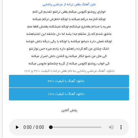
متن آهنگ بغض ترانه از مرتضی پاشایی
خوابای روشنو کابوس میکنم بغض ترانمو تقدیم کی کنم
اونکه کنارمه درکم نمیکنه با اونکه خاطرش ترکم نمیکنه
عمریه با صدام بغضارو میشکنم اونکه نمیشکنه بغضش فقط منم
عاشق شدم که باز عشقم جدا بشه اما دل عاشقه این اشتباهشه
اونکه غمش داره دنیامو میکشه یا اونکه با یکی دیگه دلش خوشه
اشک چشای من گم کرده راهشو داره یادم میره حس نوازشو
کی مثل من شبو انکار میکنه رو کشتن دلش اصرار میکنه
کی خواب روشنو کابوس میکنه از گریه چشمشو مایوس میکنه
دانلود آهنگ مرتضی پاشایی به نام بغض ترانه با کیفیت ۳۲۰ و ۱۲۸
دانلود آهنگ با کيفيت 320
دانلود آهنگ با کيفيت 128
پخش آنلاين