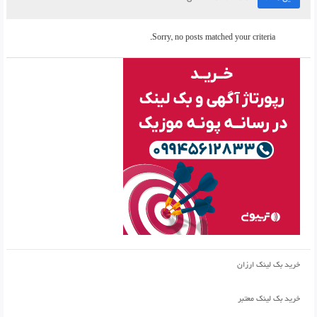
Sorry, no posts matched your criteria.
خرید بک لینک ارزان
خرید بک لینک معتبر