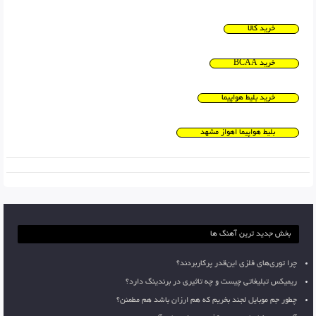
خرید کالا
خرید BCAA
خرید بلیط هواپیما
بلیط هواپیما اهواز مشهد
بخش جدید ترین آهنگ ها
چرا توری‌های فلزی این‌قدر پرکاربردند؟
ریمیکس تبلیغاتی چیست و چه تاثیری در برندینگ دارد؟
چطور جم موبایل لجند بخریم که هم ارزان باشد هم مطمئن؟